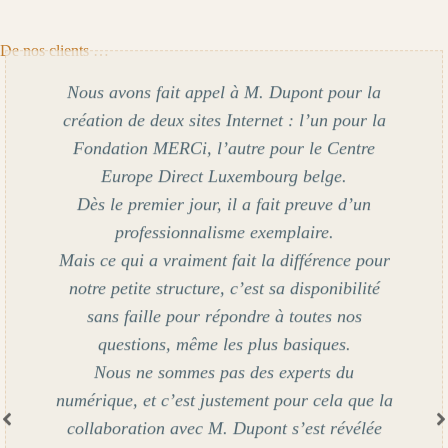
De nos clients …
Je fais appel à Jean-Pol depuis plusieurs
années, et je n’ai jamais été déçue. Toujours
disponible, toujours de bonne humeur, il
trouve des solutions rapidement et explique les
choses clairement. Un vrai professionnel, mais
surtout quelqu’un en qui on peut avoir
confiance.
Je recommande sans hésiter !
Françoise
Van d’Ouest – Osiers